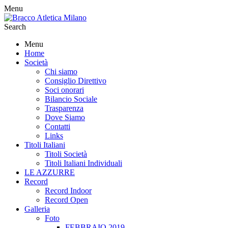
Menu
Search
Menu
Home
Società
Chi siamo
Consiglio Direttivo
Soci onorari
Bilancio Sociale
Trasparenza
Dove Siamo
Contatti
Links
Titoli Italiani
Titoli Società
Titoli Italiani Individuali
LE AZZURRE
Record
Record Indoor
Record Open
Galleria
Foto
FEBBRAIO 2019