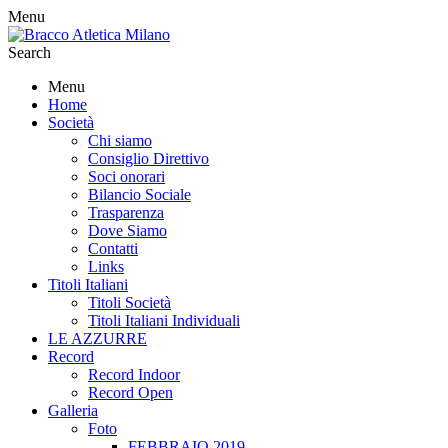
Menu
Search
Menu
Home
Società
Chi siamo
Consiglio Direttivo
Soci onorari
Bilancio Sociale
Trasparenza
Dove Siamo
Contatti
Links
Titoli Italiani
Titoli Società
Titoli Italiani Individuali
LE AZZURRE
Record
Record Indoor
Record Open
Galleria
Foto
FEBBRAIO 2019