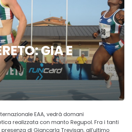
RETO: GIA E
 internazionale EAA, vedrà domani
etica realizzata con manto Regupol. Fra i tanti
presenza di Giancarla Trevisan, all’ultimo