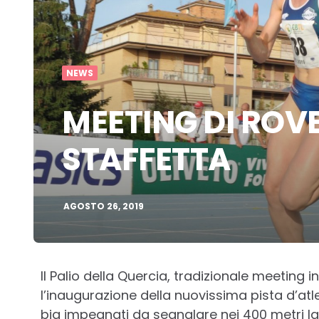
NEWS
MEETING DI ROVE
STAFFETTA
AGOSTO 26, 2019
Il Palio della Quercia, tradizionale meeting
l’inaugurazione della nuovissima pista d’atl
big impegnati da segnalare nei 400 metri la 