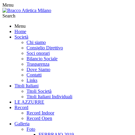
Menu
Search
Menu
Home
Società
Chi siamo
Consiglio Direttivo
Soci onorari
Bilancio Sociale
Trasparenza
Dove Siamo
Contatti
Links
Titoli Italiani
Titoli Società
Titoli Italiani Individuali
LE AZZURRE
Record
Record Indoor
Record Open
Galleria
Foto
FEBBRAIO 2019