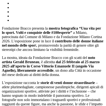
Fondazione Bracco presenta la
mostra fotografica “Una vita per
lo sport. Volti e conquiste delle #100esperte”
a Milano,
patrocinata dal Comune di Milano e da Fondazione Milano Cortina
2026. L’esposizione pone in luce il
contributo delle donne italiane
nel mondo dello spor
t, promuovendo la parità di genere oltre gli
stereotipi che ancora limitano la visibilità femminile.
La mostra, ideata da Fondazione Bracco con gli scatti del
noto
artista Gerald Bruneau
, è allestita
dal 25 febbraio al 25 marzo
2025
all’aperto in Corso Vittorio Emanuele II (angolo Via
Agnello), liberamente accessibile
, un dono alla Città in occasione
del mese dedicato ai diritti della donna.
L’esposizione racconta le
storie di venti donne straordinarie
–
atlete plurimedagliate, campionesse paralimpiche, dirigenti apicali di
organizzazioni sportive, attiviste per i diritti e l’inclusione – che
hanno segnato in modo indelebile il panorama sportivo. Le
fotografie non solo immortalano i traguardi sportivi e professionali
raggiunti da queste figure, ma anche la passione, le sfide e l’impatto