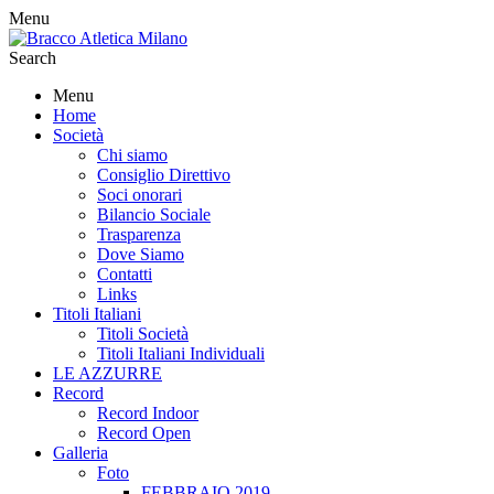
Menu
Search
Menu
Home
Società
Chi siamo
Consiglio Direttivo
Soci onorari
Bilancio Sociale
Trasparenza
Dove Siamo
Contatti
Links
Titoli Italiani
Titoli Società
Titoli Italiani Individuali
LE AZZURRE
Record
Record Indoor
Record Open
Galleria
Foto
FEBBRAIO 2019