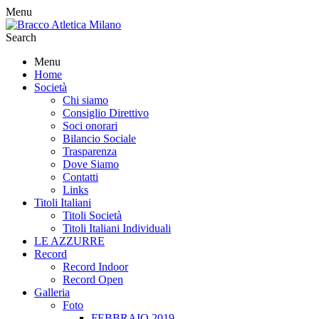
Menu
Search
Menu
Home
Società
Chi siamo
Consiglio Direttivo
Soci onorari
Bilancio Sociale
Trasparenza
Dove Siamo
Contatti
Links
Titoli Italiani
Titoli Società
Titoli Italiani Individuali
LE AZZURRE
Record
Record Indoor
Record Open
Galleria
Foto
FEBBRAIO 2019