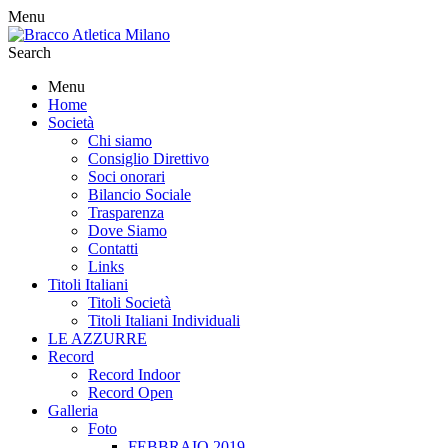
Menu
Search
Menu
Home
Società
Chi siamo
Consiglio Direttivo
Soci onorari
Bilancio Sociale
Trasparenza
Dove Siamo
Contatti
Links
Titoli Italiani
Titoli Società
Titoli Italiani Individuali
LE AZZURRE
Record
Record Indoor
Record Open
Galleria
Foto
FEBBRAIO 2019