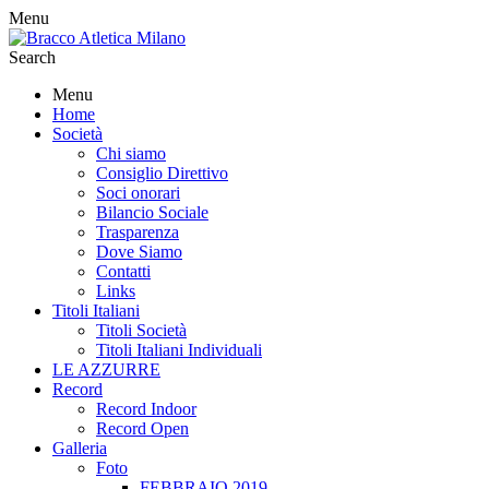
Menu
Search
Menu
Home
Società
Chi siamo
Consiglio Direttivo
Soci onorari
Bilancio Sociale
Trasparenza
Dove Siamo
Contatti
Links
Titoli Italiani
Titoli Società
Titoli Italiani Individuali
LE AZZURRE
Record
Record Indoor
Record Open
Galleria
Foto
FEBBRAIO 2019