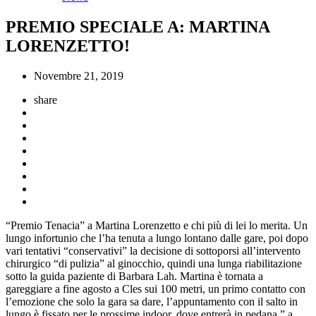
PREMIO SPECIALE A: MARTINA
LORENZETTO!
Novembre 21, 2019
share
“Premio Tenacia” a Martina Lorenzetto e chi più di lei lo merita. Un
lungo infortunio che l’ha tenuta a lungo lontano dalle gare, poi dopo
vari tentativi “conservativi” la decisione di sottoporsi all’intervento
chirurgico “di pulizia” al ginocchio, quindi una lunga riabilitazione
sotto la guida paziente di Barbara Lah. Martina è tornata a
gareggiare a fine agosto a Cles sui 100 metri, un primo contatto con
l’emozione che solo la gara sa dare, l’appuntamento con il salto in
lungo è fissato per le prossime indoor, dove entrerà in pedana ” a