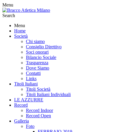
Menu
Search
Menu
Home
Società
Chi siamo
Consiglio Direttivo
Soci onorari
Bilancio Sociale
Trasparenza
Dove Siamo
Contatti
Links
Titoli Italiani
Titoli Società
Titoli Italiani Individuali
LE AZZURRE
Record
Record Indoor
Record Open
Galleria
Foto
FEBBRAIO 2019