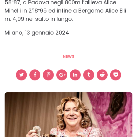
58″87, a Padova negli 800m l’allieva Alice
Minelli in 2’18″95 ed infine a Bergamo Alice Elli
m. 4,99 nel salto in lungo.
Milano, 13 gennaio 2024
NEWS
Post
navigation