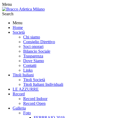
Menu
Search
Menu
Home
Società
Chi siamo
Consiglio Direttivo
Soci onorari
Bilancio Sociale
Trasparenza
Dove Siamo
Contatti
Links
Titoli Italiani
Titoli Società
Titoli Italiani Individuali
LE AZZURRE
Record
Record Indoor
Record Open
Galleria
Foto
FEBBRAIO 2019