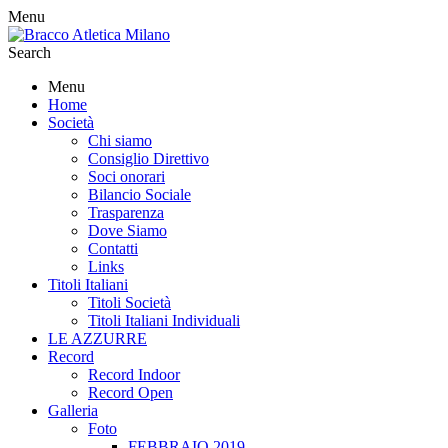
Menu
Search
Menu
Home
Società
Chi siamo
Consiglio Direttivo
Soci onorari
Bilancio Sociale
Trasparenza
Dove Siamo
Contatti
Links
Titoli Italiani
Titoli Società
Titoli Italiani Individuali
LE AZZURRE
Record
Record Indoor
Record Open
Galleria
Foto
FEBBRAIO 2019