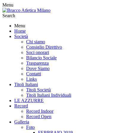
Menu
Search
Menu
Home
Società
Chi siamo
Consiglio Direttivo
Soci onorari
Bilancio Sociale
Trasparenza
Dove Siamo
Contatti
Links
Titoli Italiani
Titoli Società
Titoli Italiani Individuali
LE AZZURRE
Record
Record Indoor
Record Open
Galleria
Foto
FEBBRAIO 2019