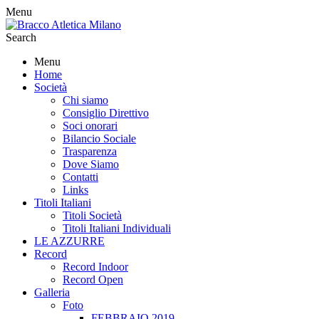
Menu
Search
Menu
Home
Società
Chi siamo
Consiglio Direttivo
Soci onorari
Bilancio Sociale
Trasparenza
Dove Siamo
Contatti
Links
Titoli Italiani
Titoli Società
Titoli Italiani Individuali
LE AZZURRE
Record
Record Indoor
Record Open
Galleria
Foto
FEBBRAIO 2019