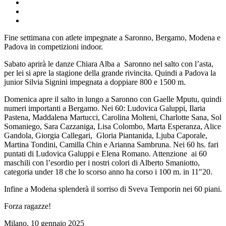
Fine settimana con atlete impegnate a Saronno, Bergamo, Modena e
Padova in competizioni indoor.
Sabato aprirà le danze Chiara Alba a Saronno nel salto con l’asta,
per lei si apre la stagione della grande rivincita. Quindi a Padova la
junior Silvia Signini impegnata a doppiare 800 e 1500 m.
Domenica apre il salto in lungo a Saronno con Gaelle Mputu, quindi
numeri importanti a Bergamo. Nei 60: Ludovica Galuppi, Ilaria
Pastena, Maddalena Martucci, Carolina Molteni, Charlotte Sana, Sol
Somaniego, Sara Cazzaniga, Lisa Colombo, Marta Esperanza, Alice
Gandola, Giorgia Callegari, Gloria Piantanida, Ljuba Caporale,
Martina Tondini, Camilla Chin e Arianna Sambruna. Nei 60 hs. fari
puntati di Ludovica Galuppi e Elena Romano. Attenzione ai 60
maschili con l’esordio per i nostri colori di Alberto Smaniotto,
categoria under 18 che lo scorso anno ha corso i 100 m. in 11″20.
Infine a Modena splenderà il sorriso di Sveva Temporin nei 60 piani.
Forza ragazze!
Milano, 10 gennaio 2025