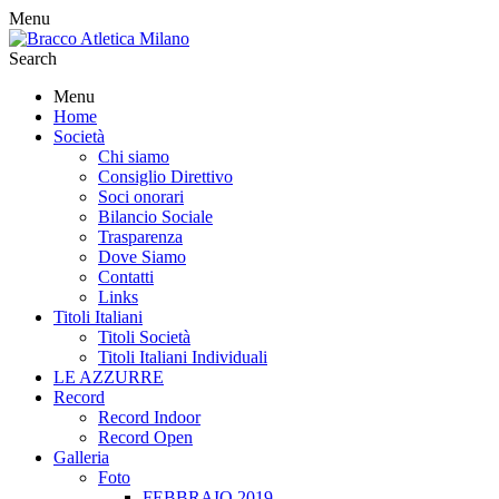
Menu
Search
Menu
Home
Società
Chi siamo
Consiglio Direttivo
Soci onorari
Bilancio Sociale
Trasparenza
Dove Siamo
Contatti
Links
Titoli Italiani
Titoli Società
Titoli Italiani Individuali
LE AZZURRE
Record
Record Indoor
Record Open
Galleria
Foto
FEBBRAIO 2019