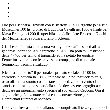
Oro per Giancarla Trevisan con la staffetta 4×400, argento per Nicla
Mosetti nei 100 hs, bronzo di Ludovica Cavalli nei 1500 e finale per
Maya Bruney nei 200 il super bilancio delle atlete Bracco ai Giochi
del Mediterraneo svoltisi a Orano in Algeria.
Gia si è confermata ancora una volta grande staffettista ed atleta
generosa, correndo la sua frazione in 51″65 ha portato il testimone
della 4×400 per primo al traguardo ed ha potuto festeggiare
l’ennesima vittoria con le bravissime compagne di nazionale
Seramondi, Troiani e Lukudo.
Nicla ha “demolito” il personale e primato sociale nei 100 hs
correndo in batteria in 13″02, in finale ha un po’ pasticciato fra gli
ostacoli, ma ha saputo conquistare una medaglia d’argento che
sancisce una stagione super della quale deve essere orgogliosa e
dedicare un ringraziamento speciale al suo tecnico Cecconi. Ora il
sogno, che può diventare realtà è una convocazione per i
Campionati Europei di Monaco.
Ludovica, fresca di titolo italiano, ha conquistato il terzo gradino del