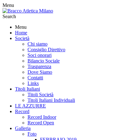
Menu
Search
Menu
Home
Società
Chi siamo
Consiglio Direttivo
Soci onorari
Bilancio Sociale
Trasparenza
Dove Siamo
Contatti
Links
Titoli Italiani
Titoli Società
Titoli Italiani Individuali
LE AZZURRE
Record
Record Indoor
Record Open
Galleria
Foto
FEBBRAIO 2019