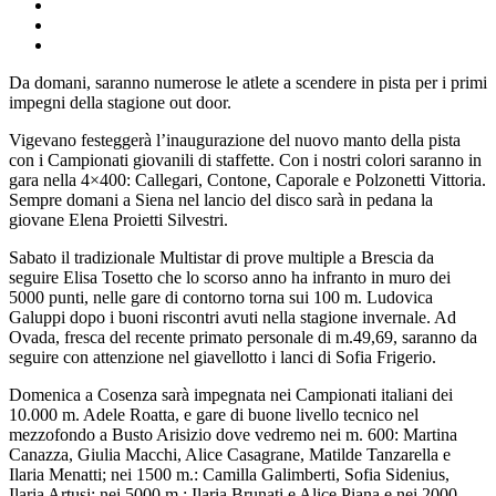
Da domani, saranno numerose le atlete a scendere in pista per i primi
impegni della stagione out door.
Vigevano festeggerà l’inaugurazione del nuovo manto della pista
con i Campionati giovanili di staffette. Con i nostri colori saranno in
gara nella 4×400: Callegari, Contone, Caporale e Polzonetti Vittoria.
Sempre domani a Siena nel lancio del disco sarà in pedana la
giovane Elena Proietti Silvestri.
Sabato il tradizionale Multistar di prove multiple a Brescia da
seguire Elisa Tosetto che lo scorso anno ha infranto in muro dei
5000 punti, nelle gare di contorno torna sui 100 m. Ludovica
Galuppi dopo i buoni riscontri avuti nella stagione invernale. Ad
Ovada, fresca del recente primato personale di m.49,69, saranno da
seguire con attenzione nel giavellotto i lanci di Sofia Frigerio.
Domenica a Cosenza sarà impegnata nei Campionati italiani dei
10.000 m. Adele Roatta, e gare di buone livello tecnico nel
mezzofondo a Busto Arisizio dove vedremo nei m. 600: Martina
Canazza, Giulia Macchi, Alice Casagrane, Matilde Tanzarella e
Ilaria Menatti; nei 1500 m.: Camilla Galimberti, Sofia Sidenius,
Ilaria Artusi; nei 5000 m.: Ilaria Brunati e Alice Piana e nei 2000