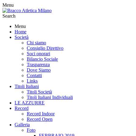
Menu
Search
Menu
Home
Società
Chi siamo
Consiglio Direttivo
Soci onorari
Bilancio Sociale
Trasparenza
Dove Siamo
Contatti
Links
Titoli Italiani
Titoli Società
Titoli Italiani Individuali
LE AZZURRE
Record
Record Indoor
Record Open
Galleria
Foto
FEBBRAIO 2019