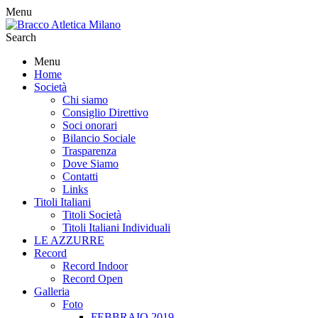
Menu
Search
Menu
Home
Società
Chi siamo
Consiglio Direttivo
Soci onorari
Bilancio Sociale
Trasparenza
Dove Siamo
Contatti
Links
Titoli Italiani
Titoli Società
Titoli Italiani Individuali
LE AZZURRE
Record
Record Indoor
Record Open
Galleria
Foto
FEBBRAIO 2019