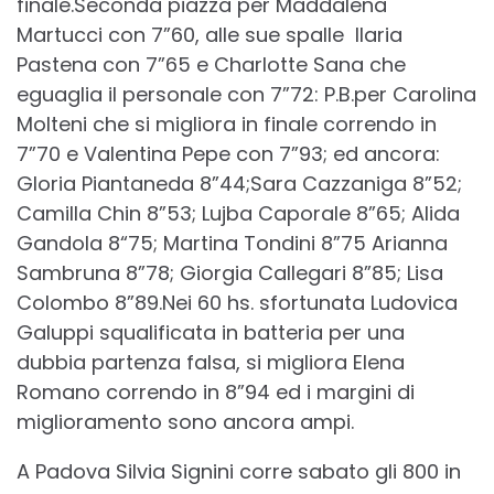
finale.Seconda piazza per Maddalena
Martucci con 7”60, alle sue spalle Ilaria
Pastena con 7”65 e Charlotte Sana che
eguaglia il personale con 7”72: P.B.per Carolina
Molteni che si migliora in finale correndo in
7”70 e Valentina Pepe con 7”93; ed ancora:
Gloria Piantaneda 8”44;Sara Cazzaniga 8”52;
Camilla Chin 8”53; Lujba Caporale 8”65; Alida
Gandola 8“75; Martina Tondini 8”75 Arianna
Sambruna 8”78; Giorgia Callegari 8”85; Lisa
Colombo 8”89.Nei 60 hs. sfortunata Ludovica
Galuppi squalificata in batteria per una
dubbia partenza falsa, si migliora Elena
Romano correndo in 8”94 ed i margini di
miglioramento sono ancora ampi.
A Padova Silvia Signini corre sabato gli 800 in