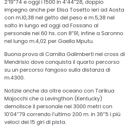
2’19”74 e oggi i 1500 in 4’44”28, doppio
impegno anche per Elisa Tosetto ieri ad Aosta
con m.10,38 nel getto del peso e m.5,38 nel
salto in lungo ed oggi ad Fossano al
personale nei 60 hs. con 8”91, infine a Saronno
nel lungo m.4,02 per Gaella Mputu.
Buona prova di Camilla Galimberti nel cross di
Mendrisio dove conquista il quarto percorso
su un percorso fangoso sulla distanza di
m.4300.
Notizie anche da oltre oceano con Tarikua
Majocchi che a Levingthon (Kentucky)
demolisce il personale nei 3000 metri con
10’04”79 correndo l’ultimo 200 m. in 36”5 i più
veloci dei 15 giri di pista.