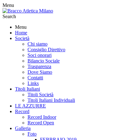
Menu
Search
Menu
Home
Società
Chi siamo
Consiglio Direttivo
Soci onorari
Bilancio Sociale
Trasparenza
Dove Siamo
Contatti
Links
Titoli Italiani
Titoli Società
Titoli Italiani Individuali
LE AZZURRE
Record
Record Indoor
Record Open
Galleria
Foto
FEBBRAIO 2019