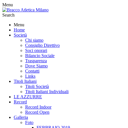
Menu
Search
Menu
Home
Società
Chi siamo
Consiglio Direttivo
Soci onorari
Bilancio Sociale
Trasparenza
Dove Siamo
Contatti
Links
Titoli Italiani
Titoli Società
Titoli Italiani Individuali
LE AZZURRE
Record
Record Indoor
Record Open
Galleria
Foto
FEBBRAIO 2019