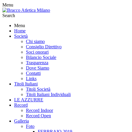
Menu
Search
Menu
Home
Società
Chi siamo
Consiglio Direttivo
Soci onorari
Bilancio Sociale
Trasparenza
Dove Siamo
Contatti
Links
Titoli Italiani
Titoli Società
Titoli Italiani Individuali
LE AZZURRE
Record
Record Indoor
Record Open
Galleria
Foto
FEBBRAIO 2019