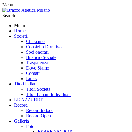
Menu
Search
Menu
Home
Società
Chi siamo
Consiglio Direttivo
Soci onorari
Bilancio Sociale
Trasparenza
Dove Siamo
Contatti
Links
Titoli Italiani
Titoli Società
Titoli Italiani Individuali
LE AZZURRE
Record
Record Indoor
Record Open
Galleria
Foto
FEBBRAIO 2019