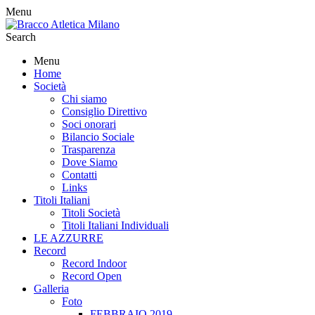
Menu
Search
Menu
Home
Società
Chi siamo
Consiglio Direttivo
Soci onorari
Bilancio Sociale
Trasparenza
Dove Siamo
Contatti
Links
Titoli Italiani
Titoli Società
Titoli Italiani Individuali
LE AZZURRE
Record
Record Indoor
Record Open
Galleria
Foto
FEBBRAIO 2019