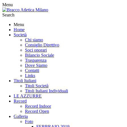
Menu
Search
Menu
Home
Società
Chi siamo
Consiglio Direttivo
Soci onorari
Bilancio Sociale
Trasparenza
Dove Siamo
Contatti
Links
Titoli Italiani
Titoli Società
Titoli Italiani Individuali
LE AZZURRE
Record
Record Indoor
Record Open
Galleria
Foto
FEBBRAIO 2019