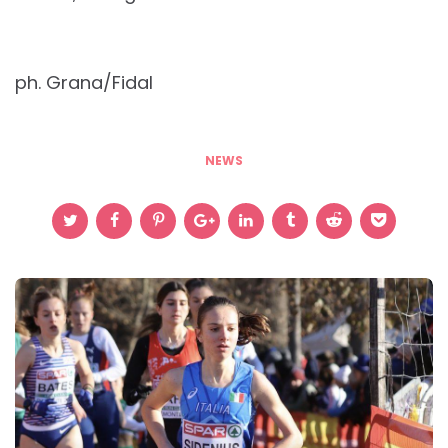
ph. Grana/Fidal
NEWS
Post
navigation