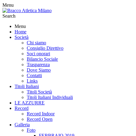
Menu
Search
Menu
Home
Società
Chi siamo
Consiglio Direttivo
Soci onorari
Bilancio Sociale
Trasparenza
Dove Siamo
Contatti
Links
Titoli Italiani
Titoli Società
Titoli Italiani Individuali
LE AZZURRE
Record
Record Indoor
Record Open
Galleria
Foto
FEBBRAIO 2019