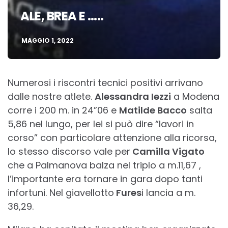
ALE, BREA E …..
MAGGIO 1, 2022
Numerosi i riscontri tecnici positivi arrivano
dalle nostre atlete.
Alessandra Iezzi
a Modena
corre i 200 m. in 24”06 e
Matilde Bacco
salta
5,86 nel lungo, per lei si può dire “lavori in
corso” con particolare attenzione alla ricorsa,
lo stesso discorso vale per
Camilla Vigato
che a Palmanova balza nel triplo a m.11,67 ,
l’importante era tornare in gara dopo tanti
infortuni. Nel giavellotto
Fures
i lancia a m.
36,29.