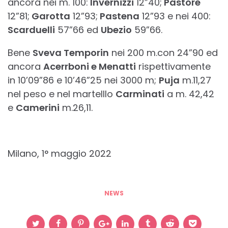
ancora nei m. 100:
Invernizzi
12”40;
Pastore
12”81;
Garotta
12”93;
Pastena
12”93 e nei 400:
Scarduelli
57”66 ed
Ubezio
59”66.
Bene
Sveva Temporin
nei 200 m.con 24”90 ed
ancora
Acerrboni e Menatti
rispettivamente
in 10’09”86 e 10’46”25 nei 3000 m;
Puja
m.11,27
nel peso e nel martelllo
Carminati
a m. 42,42
e
Camerini
m.26,11.
Milano, 1° maggio 2022
NEWS