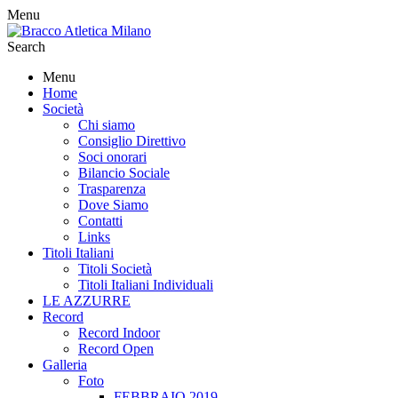
Menu
Search
Menu
Home
Società
Chi siamo
Consiglio Direttivo
Soci onorari
Bilancio Sociale
Trasparenza
Dove Siamo
Contatti
Links
Titoli Italiani
Titoli Società
Titoli Italiani Individuali
LE AZZURRE
Record
Record Indoor
Record Open
Galleria
Foto
FEBBRAIO 2019