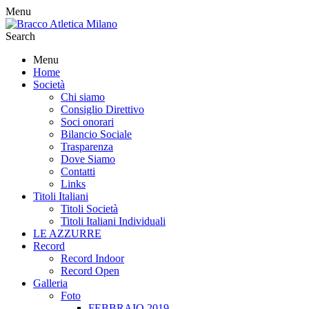
Menu
Search
Menu
Home
Società
Chi siamo
Consiglio Direttivo
Soci onorari
Bilancio Sociale
Trasparenza
Dove Siamo
Contatti
Links
Titoli Italiani
Titoli Società
Titoli Italiani Individuali
LE AZZURRE
Record
Record Indoor
Record Open
Galleria
Foto
FEBBRAIO 2019