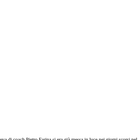
a di coach Pietro Farina si era già messa in luce nei giorni scorsi nel