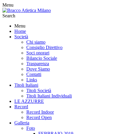
Menu
Search
Menu
Home
Società
Chi siamo
Consiglio Direttivo
Soci onorari
Bilancio Sociale
Trasparenza
Dove Siamo
Contatti
Links
Titoli Italiani
Titoli Società
Titoli Italiani Individuali
LE AZZURRE
Record
Record Indoor
Record Open
Galleria
Foto
FEBBRAIO 2019