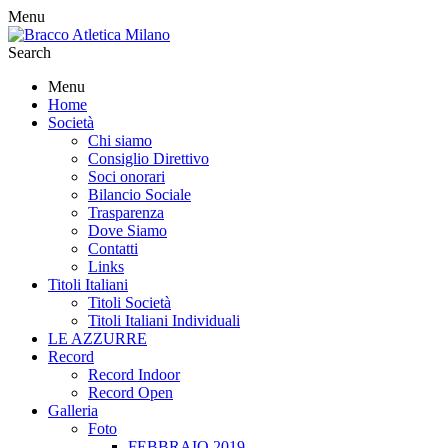
Menu
Search
Menu
Home
Società
Chi siamo
Consiglio Direttivo
Soci onorari
Bilancio Sociale
Trasparenza
Dove Siamo
Contatti
Links
Titoli Italiani
Titoli Società
Titoli Italiani Individuali
LE AZZURRE
Record
Record Indoor
Record Open
Galleria
Foto
FEBBRAIO 2019