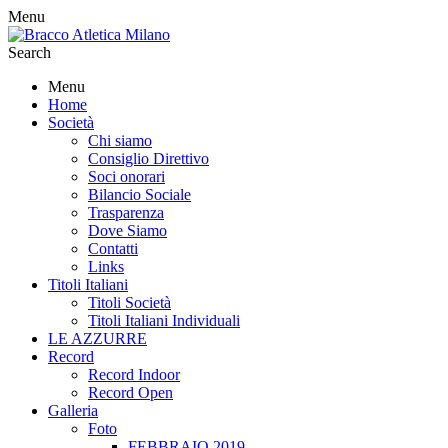
Menu
Search
Menu
Home
Società
Chi siamo
Consiglio Direttivo
Soci onorari
Bilancio Sociale
Trasparenza
Dove Siamo
Contatti
Links
Titoli Italiani
Titoli Società
Titoli Italiani Individuali
LE AZZURRE
Record
Record Indoor
Record Open
Galleria
Foto
FEBBRAIO 2019