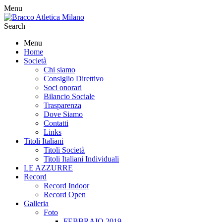
Menu
Search
Menu
Home
Società
Chi siamo
Consiglio Direttivo
Soci onorari
Bilancio Sociale
Trasparenza
Dove Siamo
Contatti
Links
Titoli Italiani
Titoli Società
Titoli Italiani Individuali
LE AZZURRE
Record
Record Indoor
Record Open
Galleria
Foto
FEBBRAIO 2019