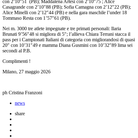
con 2’10″51 (PB); Maddalena Artesi con 2’10″75 ; Alice
Casagrande con 2’10″88 (PB); Sofia Camagna con 2’12″22 (PB);
Alice Minelli con 2’12″44 (PB) e nella gara maschile l’under 18
Tommaso Resta con 1’57″61 (PB).
Nei m. 3000 tre atlete impegnate e tre primati personali: Ilaria
Brunati 9’56″48 si migliora di 5″; l’allieva Chiara Terrani stacca il
pass per i Campionati Italiani di categoria con migliorandosi di quasi
20″ con 10’31″49 e mamma Diana Gusmini con 10’32″89 lima sei
secondi al P.B.
Complimenti !
Milano, 27 maggio 2026
ph Cristina Franzoni
news
share