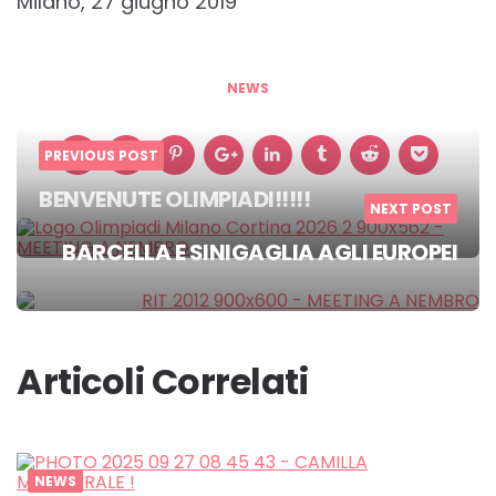
Milano, 27 giugno 2019
NEWS
PREVIOUS POST
BENVENUTE OLIMPIADI!!!!!
Post
NEXT POST
BARCELLA E SINIGAGLIA AGLI EUROPEI
navigation
Articoli Correlati
NEWS