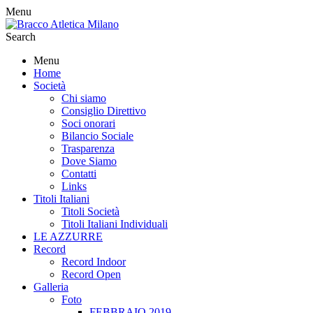
Menu
Search
Menu
Home
Società
Chi siamo
Consiglio Direttivo
Soci onorari
Bilancio Sociale
Trasparenza
Dove Siamo
Contatti
Links
Titoli Italiani
Titoli Società
Titoli Italiani Individuali
LE AZZURRE
Record
Record Indoor
Record Open
Galleria
Foto
FEBBRAIO 2019