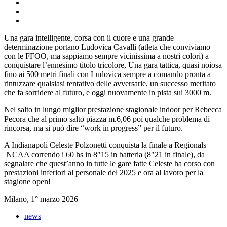
Una gara intelligente, corsa con il cuore e una grande
determinazione portano Ludovica Cavalli (atleta che conviviamo
con le FFOO, ma sappiamo sempre vicinissima a nostri colori) a
conquistare l’ennesimo titolo tricolore, Una gara tattica, quasi noiosa
fino ai 500 metri finali con Ludovica sempre a comando pronta a
rintuzzare qualsiasi tentativo delle avversarie, un successo meritato
che fa sorridere al futuro, e oggi nuovamente in pista sui 3000 m.
Nel salto in lungo miglior prestazione stagionale indoor per Rebecca
Pecora che al primo salto piazza m.6,06 poi qualche problema di
rincorsa, ma si può dire “work in progress” per il futuro.
A Indianapoli Celeste Polzonetti conquista la finale a Regionals
NCAA correndo i 60 hs in 8″15 in batteria (8″21 in finale), da
segnalare che quest’anno in tutte le gare fatte Celeste ha corso con
prestazioni inferiori al personale del 2025 e ora al lavoro per la
stagione open!
Milano, 1° marzo 2026
news