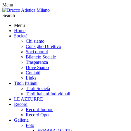
Menu
Search
Menu
Home
Società
Chi siamo
Consiglio Direttivo
Soci onorari
Bilancio Sociale
Trasparenza
Dove Siamo
Contatti
Links
Titoli Italiani
Titoli Società
Titoli Italiani Individuali
LE AZZURRE
Record
Record Indoor
Record Open
Galleria
Foto
FEBBRAIO 2019