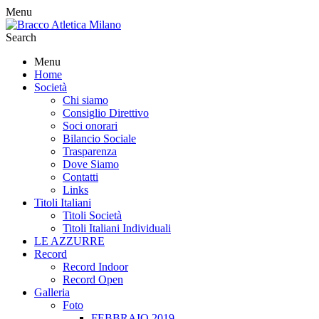
Menu
Search
Menu
Home
Società
Chi siamo
Consiglio Direttivo
Soci onorari
Bilancio Sociale
Trasparenza
Dove Siamo
Contatti
Links
Titoli Italiani
Titoli Società
Titoli Italiani Individuali
LE AZZURRE
Record
Record Indoor
Record Open
Galleria
Foto
FEBBRAIO 2019