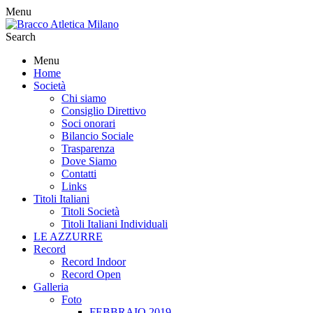
Menu
Search
Menu
Home
Società
Chi siamo
Consiglio Direttivo
Soci onorari
Bilancio Sociale
Trasparenza
Dove Siamo
Contatti
Links
Titoli Italiani
Titoli Società
Titoli Italiani Individuali
LE AZZURRE
Record
Record Indoor
Record Open
Galleria
Foto
FEBBRAIO 2019