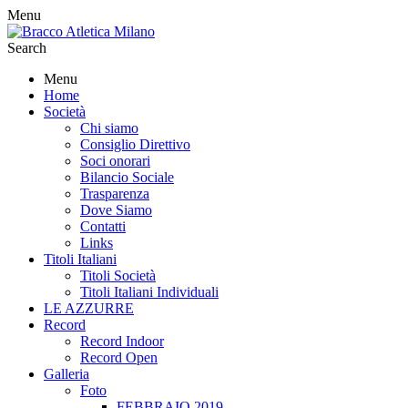
Menu
Search
Menu
Home
Società
Chi siamo
Consiglio Direttivo
Soci onorari
Bilancio Sociale
Trasparenza
Dove Siamo
Contatti
Links
Titoli Italiani
Titoli Società
Titoli Italiani Individuali
LE AZZURRE
Record
Record Indoor
Record Open
Galleria
Foto
FEBBRAIO 2019