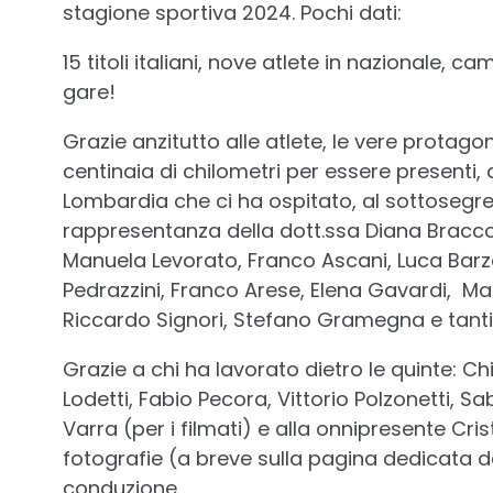
stagione sportiva 2024. Pochi dati:
15 titoli italiani, nove atlete in nazionale, ca
gare!
Grazie anzitutto alle atlete, le vere protag
centinaia di chilometri per essere presenti, a
Lombardia che ci ha ospitato, al sottosegret
rappresentanza della dott.ssa Diana Bracc
Manuela Levorato, Franco Ascani, Luca Barzag
Pedrazzini, Franco Arese, Elena Gavardi, 
Riccardo Signori, Stefano Gramegna e tanti a
Grazie a chi ha lavorato dietro le quinte: C
Lodetti, Fabio Pecora, Vittorio Polzonetti, S
Varra (per i filmati) e alla onnipresente Cris
fotografie (a breve sulla pagina dedicata del
conduzione.