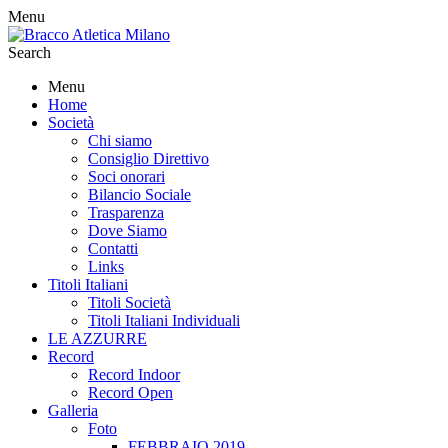
Menu
Search
Menu
Home
Società
Chi siamo
Consiglio Direttivo
Soci onorari
Bilancio Sociale
Trasparenza
Dove Siamo
Contatti
Links
Titoli Italiani
Titoli Società
Titoli Italiani Individuali
LE AZZURRE
Record
Record Indoor
Record Open
Galleria
Foto
FEBBRAIO 2019