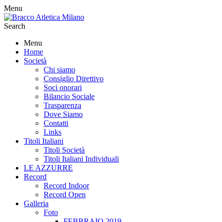
Menu
Search
Menu
Home
Società
Chi siamo
Consiglio Direttivo
Soci onorari
Bilancio Sociale
Trasparenza
Dove Siamo
Contatti
Links
Titoli Italiani
Titoli Società
Titoli Italiani Individuali
LE AZZURRE
Record
Record Indoor
Record Open
Galleria
Foto
FEBBRAIO 2019