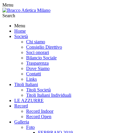
Menu
Search
Menu
Home
Società
Chi siamo
Consiglio Direttivo
Soci onorari
Bilancio Sociale
Trasparenza
Dove Siamo
Contatti
Links
Titoli Italiani
Titoli Società
Titoli Italiani Individuali
LE AZZURRE
Record
Record Indoor
Record Open
Galleria
Foto
FEBBRAIO 2019