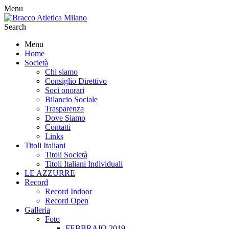
Menu
Search
Menu
Home
Società
Chi siamo
Consiglio Direttivo
Soci onorari
Bilancio Sociale
Trasparenza
Dove Siamo
Contatti
Links
Titoli Italiani
Titoli Società
Titoli Italiani Individuali
LE AZZURRE
Record
Record Indoor
Record Open
Galleria
Foto
FEBBRAIO 2019