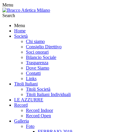
Menu
Search
Menu
Home
Società
Chi siamo
Consiglio Direttivo
Soci onorari
Bilancio Sociale
Trasparenza
Dove Siamo
Contatti
Links
Titoli Italiani
Titoli Società
Titoli Italiani Individuali
LE AZZURRE
Record
Record Indoor
Record Open
Galleria
Foto
FEBBRAIO 2019