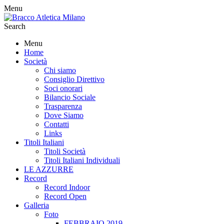
Menu
Search
Menu
Home
Società
Chi siamo
Consiglio Direttivo
Soci onorari
Bilancio Sociale
Trasparenza
Dove Siamo
Contatti
Links
Titoli Italiani
Titoli Società
Titoli Italiani Individuali
LE AZZURRE
Record
Record Indoor
Record Open
Galleria
Foto
FEBBRAIO 2019