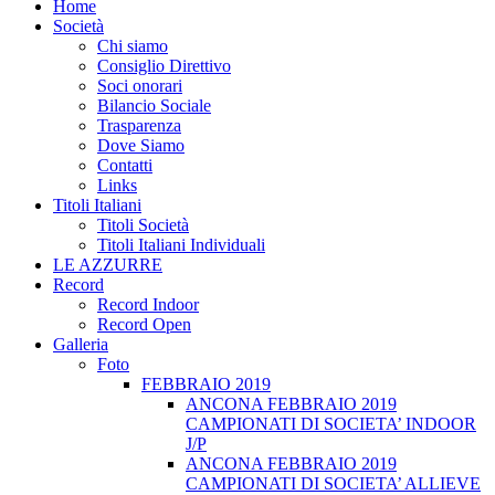
Home
Società
Chi siamo
Consiglio Direttivo
Soci onorari
Bilancio Sociale
Trasparenza
Dove Siamo
Contatti
Links
Titoli Italiani
Titoli Società
Titoli Italiani Individuali
LE AZZURRE
Record
Record Indoor
Record Open
Galleria
Foto
FEBBRAIO 2019
ANCONA FEBBRAIO 2019
CAMPIONATI DI SOCIETA’ INDOOR
J/P
ANCONA FEBBRAIO 2019
CAMPIONATI DI SOCIETA’ ALLIEVE