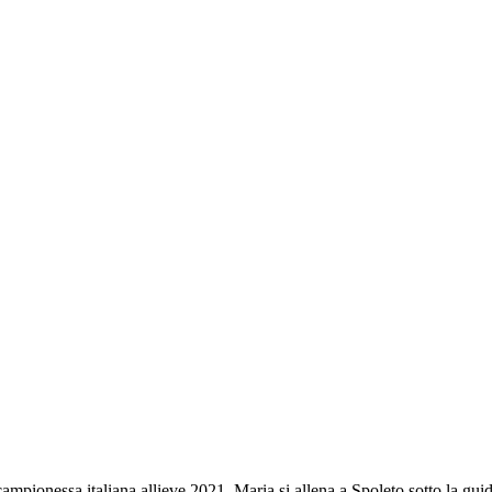
mpionessa italiana allieve 2021, Maria si allena a Spoleto sotto la guida