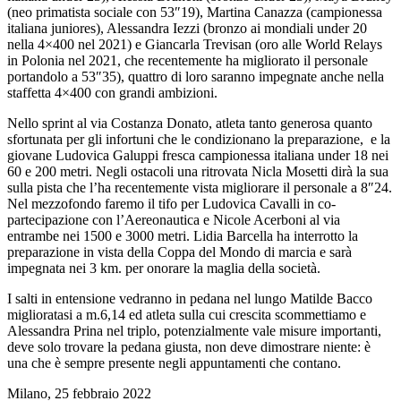
(neo primatista sociale con 53″19), Martina Canazza (campionessa
italiana juniores), Alessandra Iezzi (bronzo ai mondiali under 20
nella 4×400 nel 2021) e Giancarla Trevisan (oro alle World Relays
in Polonia nel 2021, che recentemente ha migliorato il personale
portandolo a 53″35), quattro di loro saranno impegnate anche nella
staffetta 4×400 con grandi ambizioni.
Nello sprint al via Costanza Donato, atleta tanto generosa quanto
sfortunata per gli infortuni che le condizionano la preparazione, e la
giovane Ludovica Galuppi fresca campionessa italiana under 18 nei
60 e 200 metri. Negli ostacoli una ritrovata Nicla Mosetti dirà la sua
sulla pista che l’ha recentemente vista migliorare il personale a 8″24.
Nel mezzofondo faremo il tifo per Ludovica Cavalli in co-
partecipazione con l’Aereonautica e Nicole Acerboni al via
entrambe nei 1500 e 3000 metri. Lidia Barcella ha interrotto la
preparazione in vista della Coppa del Mondo di marcia e sarà
impegnata nei 3 km. per onorare la maglia della società.
I salti in entensione vedranno in pedana nel lungo Matilde Bacco
miglioratasi a m.6,14 ed atleta sulla cui crescita scommettiamo e
Alessandra Prina nel triplo, potenzialmente vale misure importanti,
deve solo trovare la pedana giusta, non deve dimostrare niente: è
una che è sempre presente negli appuntamenti che contano.
Milano, 25 febbraio 2022