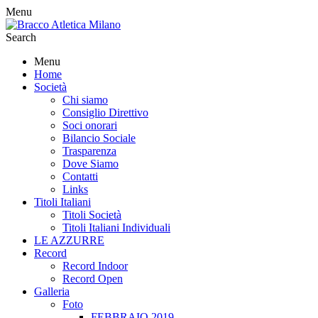
Menu
Search
Menu
Home
Società
Chi siamo
Consiglio Direttivo
Soci onorari
Bilancio Sociale
Trasparenza
Dove Siamo
Contatti
Links
Titoli Italiani
Titoli Società
Titoli Italiani Individuali
LE AZZURRE
Record
Record Indoor
Record Open
Galleria
Foto
FEBBRAIO 2019